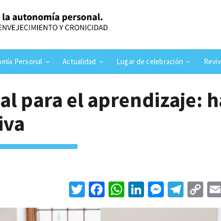
mía Personal
Actualidad
Lugar de celebración
Reviv
al para el aprendizaje: 
iva
T
Fa
W
Li
M
Te
C
wi
ce
h
n
es
le
o