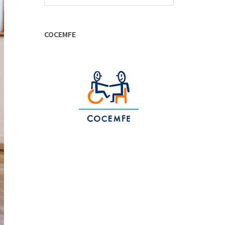
ai
l
COCEMFE